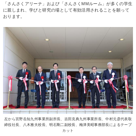
「さんさくアリーナ」および「さんさくMMルーム」が多くの学生
に親しまれ、学びと研究の場として有効活用されることを願って
おります。
左から宮野岳知九州事業所副所長、吉田克典九州事業所長、中村元彦代表取
締役社長、八木雅夫校長、明石剛二副校長、梅津美昭事務部長によるテープ
カット