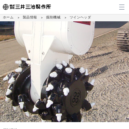
メ
ホーム
製品情報
掘削機械
ツインヘッダ