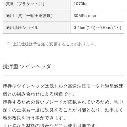
質量（ブラケット共）
1070kg
適用土質（一軸圧縮強度）
30MPa max.
3
3
適用油圧ショベル
0.45m
(12t)～0.65m
(17t)
※
上記仕様は予告無く変更することがあります。
攪拌型 ツインヘッダ
攪拌型ツインヘッダは低トルク高速油圧モータと遊星減速
機との組み合わせによる構造です。
攪拌するための長いブレードが搭載されているため、地中
深くの土壌も一度に改良することが可能となり、効率よく
地盤改良を行う事ができます。
また異なる材料の混合などにも使用可能です。