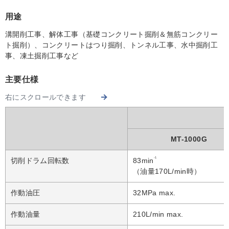
用途
溝開削工事、解体工事（基礎コンクリート掘削＆無筋コンクリー
ト掘削）、コンクリートはつり掘削、トンネル工事、水中掘削工
事、凍土掘削工事など
主要仕様
右にスクロールできます
MT-1000G
-1
切削ドラム回転数
83min
（油量170L/min時）
作動油圧
32MPa max.
作動油量
210L/min max.