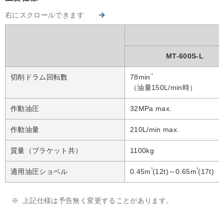
右にスクロールできます
MT-600S-L
-1
切削ドラム回転数
78min
（油量150L/min時）
作動油圧
32MPa max.
作動油量
210L/min max.
質量（ブラケット共）
1100kg
3
3
適用油圧ショベル
0.45m
(12t)～0.65m
(17t)
※
上記仕様は予告無く変更することがあります。