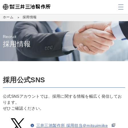
メ
ホーム
採用情報
Recruit
採用情報
採用公式SNS
公式SNSアカウントでは、採用に関する情報を幅広く発信してお
ります。
ぜひご確認ください。
三井三池製作所 採用担当＠mitsuimiike