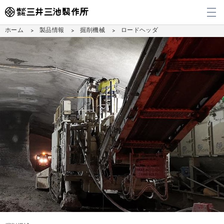
メ
ホーム
製品情報
掘削機械
ロードヘッダ