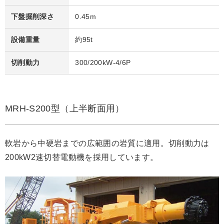
下盤掘削深さ
0.45m
設備重量
約95t
切削動力
300/200kW-4/6P
MRH-S200型（上半断面用）
軟岩から中硬岩までの広範囲の岩質に適用。切削動力は
200kW2速切替電動機を採用しています。