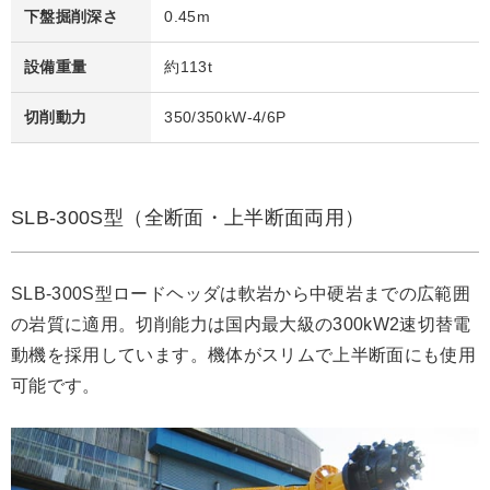
下盤掘削深さ
0.45m
設備重量
約113t
切削動力
350/350kW-4/6P
SLB-300S型（全断面・上半断面両用）
SLB-300S型ロードヘッダは軟岩から中硬岩までの広範囲
の岩質に適用。切削能力は国内最大級の300kW2速切替電
動機を採用しています。機体がスリムで上半断面にも使用
可能です。