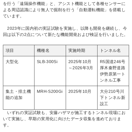
を行う「遠隔操作機能」と、アシスト機能として各種センサーに
よる周辺認識により無人で掘削を行う「自動運転機能」を搭載し
ています。
2023年に国内初の実証試験を実施し、以降も開発を継続し、今
回は以下の2点について新たな機能開発および検証を行いました。
項目
機種名
実施時期
トンネル名
大型化
SLB-300Si
2025年10月
R5国道246号
～2026年3月
厚木秦野道路
伊勢原第一ト
ンネル工事
集土・排土機
MRH-S200Gi
2025年10月
大分210号川
能の追加
下トンネル新
設工
いずれの実証試験も、安藤ハザマが施工するトンネル現場にお
いて実施し、早期の実用化に向けたデータ収集を進めておりま
す。