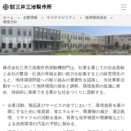
メ
ホーム
企業情報
サステナビリティ
地球環境保全
環境方針
環境方針
株式会社三井三池製作所原動機部門は、社業を通じての社会貢献
と会社の繁栄・社員の幸福を願い総力を結集するとの経営理念の
もと、地球環境問題への取り組みの重要性を認識し、当社事業活
動すべてにおいて地球環境の保全と調和、環境負荷の低減に努
め、持続的に発展できる豊かな社会づくりに貢献する。
企業活動、製品及びサービスの全てにおいて、環境負荷を最小
限にするために省資源、省エネルギー、廃棄物の減少、適正処
理、リサイクルの活動を進め、有害な化学物質や廃棄物などに
よる自然環境の汚染の予防に努める。