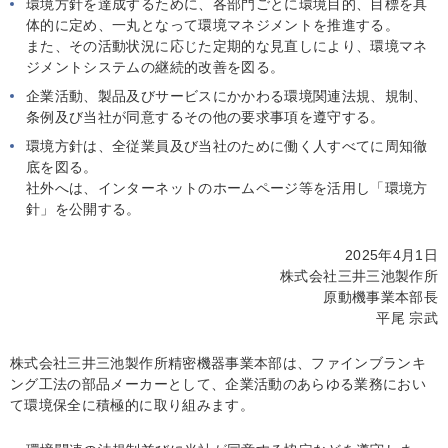
環境方針を達成するために、各部門ごとに環境目的、目標を具
体的に定め、一丸となって環境マネジメントを推進する。
また、その活動状況に応じた定期的な見直しにより、環境マネ
ジメントシステムの継続的改善を図る。
企業活動、製品及びサービスにかかわる環境関連法規、規制、
条例及び当社が同意するその他の要求事項を遵守する。
環境方針は、全従業員及び当社のために働く人すべてに周知徹
底を図る。
社外へは、インターネットのホームページ等を活用し「環境方
針」を公開する。
2025年4月1日
株式会社三井三池製作所
原動機事業本部長
平尾 宗武
株式会社三井三池製作所精密機器事業本部は、ファインブランキ
ング工法の部品メーカーとして、企業活動のあらゆる業務におい
て環境保全に積極的に取り組みます。